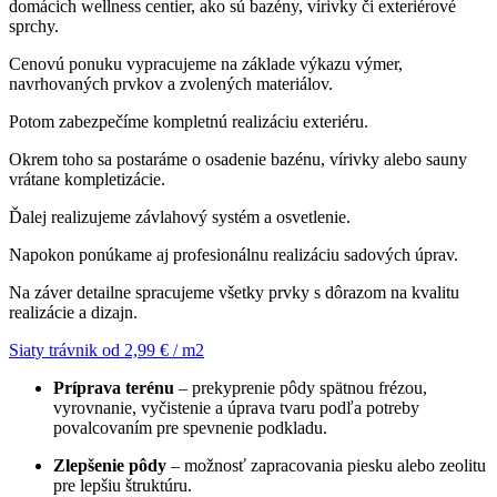
domácich wellness centier, ako sú bazény, vírivky či exteriérové
sprchy.
Cenovú ponuku vypracujeme na základe výkazu výmer,
navrhovaných prvkov a zvolených materiálov.
Potom zabezpečíme kompletnú realizáciu exteriéru.
Okrem toho sa postaráme o osadenie bazénu, vírivky alebo sauny
vrátane kompletizácie.
Ďalej realizujeme závlahový systém a osvetlenie.
Napokon ponúkame aj profesionálnu realizáciu sadových úprav.
Na záver detailne spracujeme všetky prvky s dôrazom na kvalitu
realizácie a dizajn.
Siaty trávnik od 2,99 € / m2
Príprava terénu
– prekyprenie pôdy spätnou frézou,
vyrovnanie, vyčistenie a úprava tvaru podľa potreby
povalcovaním pre spevnenie podkladu.
Zlepšenie pôdy
– možnosť zapracovania piesku alebo zeolitu
pre lepšiu štruktúru.