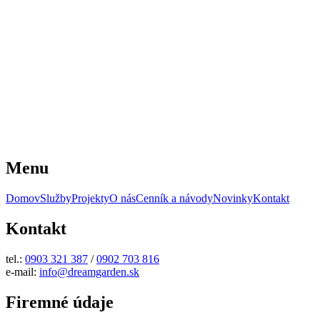
Menu
Domov
Služby
Projekty
O nás
Cenník a návody
Novinky
Kontakt
Kontakt
tel.:
0903 321 387
/
0902 703 816
e-mail:
info@dreamgarden.sk
Firemné údaje