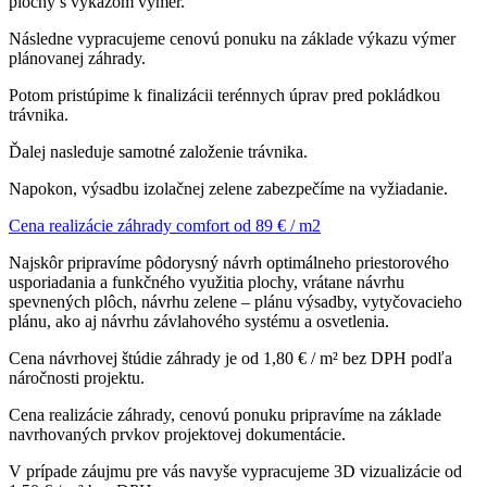
plochy s výkazom výmer.
Následne vypracujeme cenovú ponuku na základe výkazu výmer
plánovanej záhrady.
Potom pristúpime k finalizácii terénnych úprav pred pokládkou
trávnika.
Ďalej nasleduje samotné založenie trávnika.
Napokon, výsadbu izolačnej zelene zabezpečíme na vyžiadanie.
Cena realizácie záhrady comfort od 89 € / m2
Najskôr pripravíme pôdorysný návrh optimálneho priestorového
usporiadania a funkčného využitia plochy, vrátane návrhu
spevnených plôch, návrhu zelene – plánu výsadby, vytyčovacieho
plánu, ako aj návrhu závlahového systému a osvetlenia.
Cena návrhovej štúdie záhrady je od 1,80 € / m² bez DPH podľa
náročnosti projektu.
Cena realizácie záhrady, cenovú ponuku pripravíme na základe
navrhovaných prvkov projektovej dokumentácie.
V prípade záujmu pre vás navyše vypracujeme 3D vizualizácie od