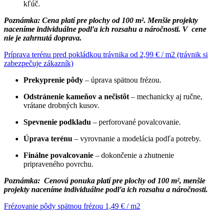
kľúč.
Poznámka: Cena platí pre plochy od 100 m². Menšie projekty
naceníme individuálne podľa ich rozsahu a náročnosti. V cene
nie je zahrnutá doprava.
Príprava terénu pred pokládkou trávnika od 2,99 € / m2 (trávnik si
zabezpečuje zákazník)
Prekyprenie pôdy
– úprava spätnou frézou.
Odstránenie kameňov a nečistôt
– mechanicky aj ručne,
vrátane drobných kusov.
Spevnenie podkladu
– perforované povalcovanie.
Úprava terénu
– vyrovnanie a modelácia podľa potreby.
Finálne povalcovanie
– dokončenie a zhutnenie
pripraveného povrchu.
Poznámka: Cenová ponuka platí pre plochy od 100 m², menšie
projekty naceníme individuálne podľa ich rozsahu a náročnosti.
Frézovanie pôdy spätnou frézou 1,49 € / m2