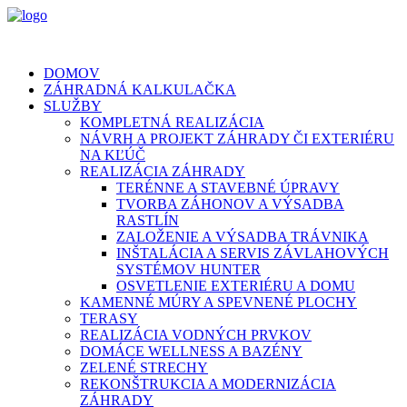
DOMOV
ZÁHRADNÁ KALKULAČKA
SLUŽBY
KOMPLETNÁ REALIZÁCIA
NÁVRH A PROJEKT ZÁHRADY ČI EXTERIÉRU
NA KĽÚČ
REALIZÁCIA ZÁHRADY
TERÉNNE A STAVEBNÉ ÚPRAVY
TVORBA ZÁHONOV A VÝSADBA
RASTLÍN
ZALOŽENIE A VÝSADBA TRÁVNIKA
INŠTALÁCIA A SERVIS ZÁVLAHOVÝCH
SYSTÉMOV HUNTER
OSVETLENIE EXTERIÉRU A DOMU
KAMENNÉ MÚRY A SPEVNENÉ PLOCHY
TERASY
REALIZÁCIA VODNÝCH PRVKOV
DOMÁCE WELLNESS A BAZÉNY
ZELENÉ STRECHY
REKONŠTRUKCIA A MODERNIZÁCIA
ZÁHRADY