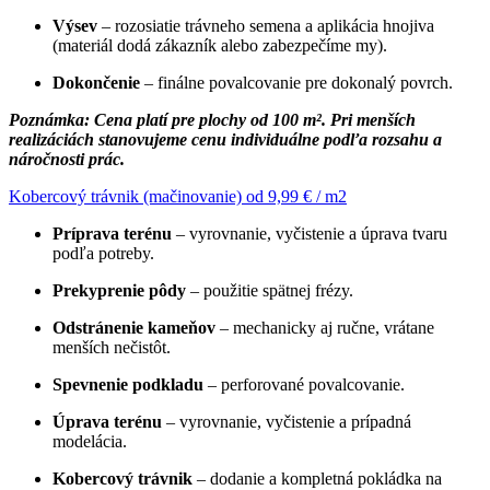
Výsev
– rozosiatie trávneho semena a aplikácia hnojiva
(materiál dodá zákazník alebo zabezpečíme my).
Dokončenie
– finálne povalcovanie pre dokonalý povrch.
Poznámka: Cena platí pre plochy od 100 m². Pri menších
realizáciách stanovujeme cenu individuálne podľa rozsahu a
náročnosti prác.
Kobercový trávnik (mačinovanie) od 9,99 € / m2
Príprava terénu
– vyrovnanie, vyčistenie a úprava tvaru
podľa potreby.
Prekyprenie pôdy
– použitie spätnej frézy.
Odstránenie kameňov
– mechanicky aj ručne, vrátane
menších nečistôt.
Spevnenie podkladu
– perforované povalcovanie.
Úprava terénu
– vyrovnanie, vyčistenie a prípadná
modelácia.
Kobercový trávnik
– dodanie a kompletná pokládka na