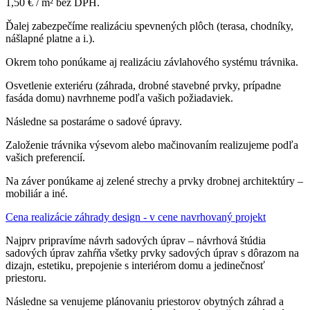
1,50 € / m² bez DPH.
Ďalej zabezpečíme realizáciu spevnených plôch (terasa, chodníky,
nášlapné platne a i.).
Okrem toho ponúkame aj realizáciu závlahového systému trávnika.
Osvetlenie exteriéru (záhrada, drobné stavebné prvky, prípadne
fasáda domu) navrhneme podľa vašich požiadaviek.
Následne sa postaráme o sadové úpravy.
Založenie trávnika výsevom alebo mačinovaním realizujeme podľa
vašich preferencií.
Na záver ponúkame aj zelené strechy a prvky drobnej architektúry –
mobiliár a iné.
Cena realizácie záhrady design - v cene navrhovaný projekt
Najprv pripravíme návrh sadových úprav – návrhová štúdia
sadových úprav zahŕňa všetky prvky sadových úprav s dôrazom na
dizajn, estetiku, prepojenie s interiérom domu a jedinečnosť
priestoru.
Následne sa venujeme plánovaniu priestorov obytných záhrad a