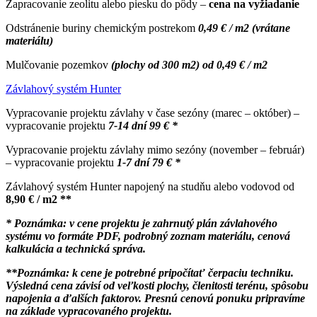
Zapracovanie zeolitu alebo piesku do pôdy
–
cena na vyžiadanie
Odstránenie buriny chemickým postrekom
0,49 € / m2 (vrátane
materiálu)
Mulčovanie pozemkov
(plochy od 300 m2) od 0,49 € / m2
Závlahový systém Hunter
Vypracovanie projektu závlahy v čase sezóny (marec – október) –
vypracovanie projektu
7
-14 dní 99 € *
Vypracovanie projektu závlahy mimo sezóny (november – február)
– vypracovanie projektu
1-7 dní 79 € *
Závlahový systém Hunter napojený na studňu alebo vodovod od
8,90 € / m2 **
* Poznámka: v cene projektu je zahrnutý plán závlahového
systému vo formáte PDF, podrobný zoznam materiálu, cenová
kalkulácia a technická správa.
**Poznámka: k cene je potrebné pripočítať čerpaciu techniku.
Výsledná cena závisí od veľkosti plochy, členitosti terénu, spôsobu
napojenia a ďalších faktorov. Presnú cenovú ponuku pripravíme
na základe vypracovaného projektu.