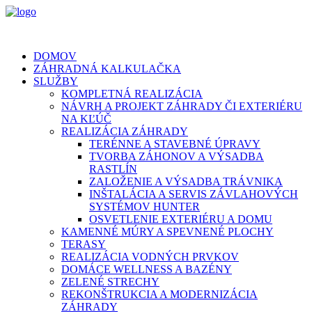
DOMOV
ZÁHRADNÁ KALKULAČKA
SLUŽBY
KOMPLETNÁ REALIZÁCIA
NÁVRH A PROJEKT ZÁHRADY ČI EXTERIÉRU
NA KĽÚČ
REALIZÁCIA ZÁHRADY
TERÉNNE A STAVEBNÉ ÚPRAVY
TVORBA ZÁHONOV A VÝSADBA
RASTLÍN
ZALOŽENIE A VÝSADBA TRÁVNIKA
INŠTALÁCIA A SERVIS ZÁVLAHOVÝCH
SYSTÉMOV HUNTER
OSVETLENIE EXTERIÉRU A DOMU
KAMENNÉ MÚRY A SPEVNENÉ PLOCHY
TERASY
REALIZÁCIA VODNÝCH PRVKOV
DOMÁCE WELLNESS A BAZÉNY
ZELENÉ STRECHY
REKONŠTRUKCIA A MODERNIZÁCIA
ZÁHRADY