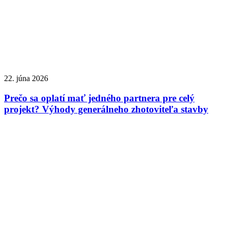
22. júna 2026
Prečo sa oplatí mať jedného partnera pre celý
projekt? Výhody generálneho zhotoviteľa stavby