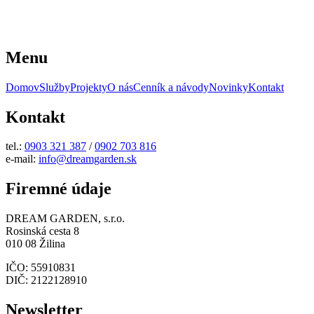
Menu
Domov
Služby
Projekty
O nás
Cenník a návody
Novinky
Kontakt
Kontakt
tel.:
0903 321 387
/
0902 703 816
e-mail:
info@dreamgarden.sk
Firemné údaje
DREAM GARDEN, s.r.o.
Rosinská cesta 8
010 08 Žilina
IČO: 55910831
DIČ: 2122128910
Newsletter