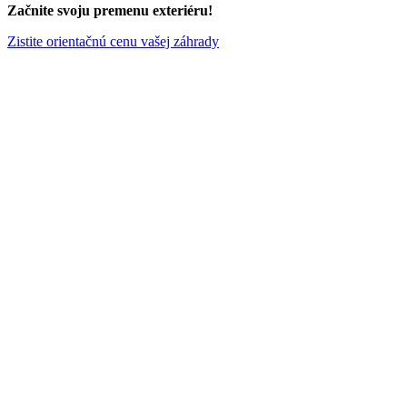
Začnite svoju premenu exteriéru!
Zistite orientačnú cenu vašej záhrady