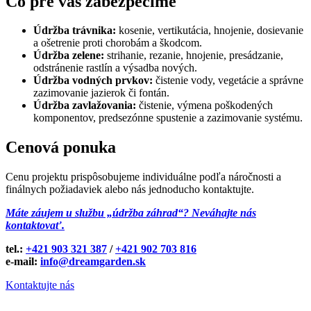
Čo pre vás zabezpečíme
Údržba trávnika:
kosenie, vertikutácia, hnojenie, dosievanie
a ošetrenie proti chorobám a škodcom.
Údržba zelene:
strihanie, rezanie, hnojenie, presádzanie,
odstránenie rastlín a výsadba nových.
Údržba vodných prvkov:
čistenie vody, vegetácie a správne
zazimovanie jazierok či fontán.
Údržba zavlažovania:
čistenie, výmena poškodených
komponentov, predsezónne spustenie a zazimovanie systému.
Cenová ponuka
Cenu projektu prispôsobujeme individuálne podľa náročnosti a
finálnych požiadaviek alebo nás jednoducho kontaktujte.
Máte záujem u službu „údržba záhrad“? Neváhajte nás
kontaktovať.
tel.:
+421 903 321 387
/
+421 902 703 816
e-mail:
info@dreamgarden.sk
Kontaktujte nás