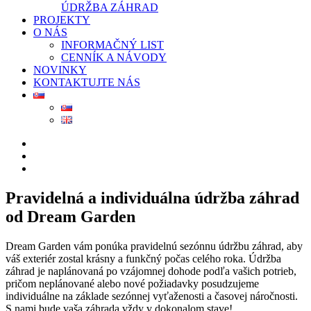
ÚDRŽBA ZÁHRAD
PROJEKTY
O NÁS
INFORMAČNÝ LIST
CENNÍK A NÁVODY
NOVINKY
KONTAKTUJTE NÁS
Pravidelná a individuálna údržba záhrad
od Dream Garden
Dream Garden vám ponúka pravidelnú sezónnu údržbu záhrad, aby
váš exteriér zostal krásny a funkčný počas celého roka. Údržba
záhrad je naplánovaná po vzájomnej dohode podľa vašich potrieb,
pričom neplánované alebo nové požiadavky posudzujeme
individuálne na základe sezónnej vyťaženosti a časovej náročnosti.
S nami bude vaša záhrada vždy v dokonalom stave!