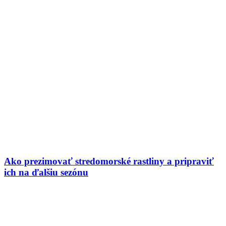
Ako prezimovať stredomorské rastliny a pripraviť
ich na ďalšiu sezónu