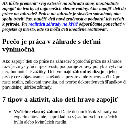
Ak túžite premeniť svoj exteriér na záhradu snov, nezabudnite
zapojiť do tvorby aj najmenších členov rodiny. Ako zapojiť deti do
práce na záhrade? Práca na záhrade je skvelým spôsobom, ako
spolu tráviť čas, naučiť deti nové zručnosti a podporiť ich vzťah
k prírode. Pri
realizácii záhrady na kľúč
odporúčame ponechať v
projekte aj miesto, kde sa môžu deti kreatívne realizovať.
Prečo je práca v záhrade s deťmi
výnimočná
Ako zapojiť deti do práce na záhrade? Spoločná práca na záhrade
rozvíja zmysly, učí trpezlivosti, podporuje zdravý pohyb a vytvára
nezabudnuteľné zážitky. Deti vnímajú
záhradný dizajn
a jeho
prvky cez objavovanie, skúšanie a pozorovanie zmeny – či už pri
raste rastlín, zalievaní trávnika, pri tvorbe dekoratívnych šľapákov či
pravidelnej údržbe záhrady.​
7 tipov a aktivít, ako deti hravo zapojiť
Vyčleňte vlastný záhon:
Dajte deťom kúsok záhrady na
experimentovanie, napríklad na výsadbu rýchlo rastúcich
bylín alebo kvitnúcich rastlín.