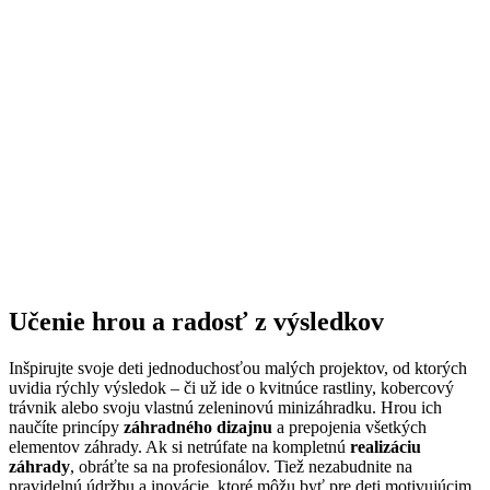
Učenie hrou a radosť z výsledkov
Inšpirujte svoje deti jednoduchosťou malých projektov, od ktorých
uvidia rýchly výsledok – či už ide o kvitnúce rastliny, kobercový
trávnik alebo svoju vlastnú zeleninovú minizáhradku. Hrou ich
naučíte princípy
záhradného dizajnu
a prepojenia všetkých
elementov záhrady. Ak si netrúfate na kompletnú
realizáciu
záhrady
, obráťte sa na profesionálov. Tiež nezabudnite na
pravidelnú údržbu a inovácie, ktoré môžu byť pre deti motivujúcim