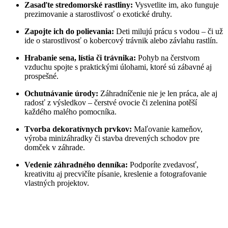
Zasaďte stredomorské rastliny:
Vysvetlite im, ako funguje
prezimovanie a starostlivosť o exotické druhy.
Zapojte ich do polievania:
Deti milujú prácu s vodou – či už
ide o starostlivosť o kobercový trávnik alebo závlahu rastlín.
Hrabanie sena, lístia či trávnika:
Pohyb na čerstvom
vzduchu spojte s praktickými úlohami, ktoré sú zábavné aj
prospešné.
Ochutnávanie úrody:
Záhradníčenie nie je len práca, ale aj
radosť z výsledkov – čerstvé ovocie či zelenina potěší
každého malého pomocníka.
Tvorba dekoratívnych prvkov:
Maľovanie kameňov,
výroba minizáhradky či stavba drevených schodov pre
domček v záhrade.
Vedenie záhradného denníka:
Podporíte zvedavosť,
kreativitu aj precvičíte písanie, kreslenie a fotografovanie
vlastných projektov.