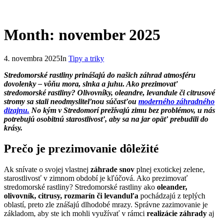
Month: november 2025
4. novembra 2025
In
Tipy a triky
Stredomorské rastliny prinášajú do našich záhrad atmosféru
dovolenky – vôňu mora, slnka a juhu. Ako prezimovať
stredomorské rastliny? Olivovníky, oleandre, levandule či citrusové
stromy sa stali neodmysliteľnou súčasťou
moderného záhradného
dizajnu.
No kým v Stredomorí prežívajú zimu bez problémov, u nás
potrebujú osobitnú starostlivosť, aby sa na jar opäť prebudili do
krásy.
Prečo je prezimovanie dôležité
Ak snívate o svojej vlastnej
záhrade snov
plnej exotickej zelene,
starostlivosť v zimnom období je kľúčová. Ako prezimovať
stredomorské rastliny? Stredomorské rastliny ako
oleander,
olivovník, citrusy, rozmarín či levanduľa
pochádzajú z teplých
oblastí, preto zle znášajú dlhodobé mrazy. Správne zazimovanie je
základom, aby ste ich mohli využívať v rámci
realizácie záhrady
aj