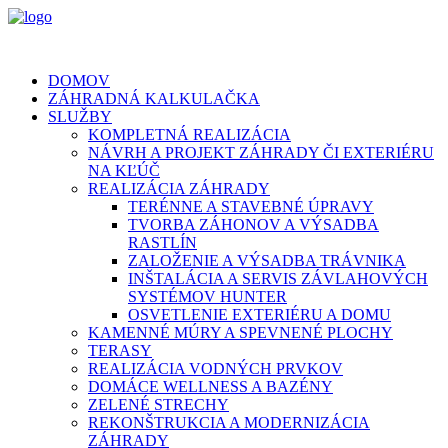
DOMOV
ZÁHRADNÁ KALKULAČKA
SLUŽBY
KOMPLETNÁ REALIZÁCIA
NÁVRH A PROJEKT ZÁHRADY ČI EXTERIÉRU
NA KĽÚČ
REALIZÁCIA ZÁHRADY
TERÉNNE A STAVEBNÉ ÚPRAVY
TVORBA ZÁHONOV A VÝSADBA
RASTLÍN
ZALOŽENIE A VÝSADBA TRÁVNIKA
INŠTALÁCIA A SERVIS ZÁVLAHOVÝCH
SYSTÉMOV HUNTER
OSVETLENIE EXTERIÉRU A DOMU
KAMENNÉ MÚRY A SPEVNENÉ PLOCHY
TERASY
REALIZÁCIA VODNÝCH PRVKOV
DOMÁCE WELLNESS A BAZÉNY
ZELENÉ STRECHY
REKONŠTRUKCIA A MODERNIZÁCIA
ZÁHRADY