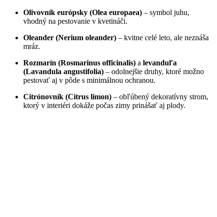
Olivovník európsky (Olea europaea)
– symbol juhu,
vhodný na pestovanie v kvetináči.
Oleander (Nerium oleander)
– kvitne celé leto, ale neznáša
mráz.
Rozmarín (Rosmarinus officinalis)
a
levanduľa
(Lavandula angustifolia)
– odolnejšie druhy, ktoré možno
pestovať aj v pôde s minimálnou ochranou.
Citrónovník (Citrus limon)
– obľúbený dekoratívny strom,
ktorý v interiéri dokáže počas zimy prinášať aj plody.