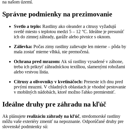
na našom území.
Správne podmienky na prezimovanie
Svetlo a teplo:
Rastliny ako oleander a citrusy vyžadujú
svetlé miesto s teplotou medzi 5 – 12 °C. Ideálne je presunúť
ich do zimnej záhrady, garáže alebo pivnice s oknom.
Zálievka:
Počas zimy rastliny zalievajte len mierne – pôda by
mala zostať mierne vlhká, nie premočená.
Ochrana pred mrazom:
Ak sú rastliny vysadené v záhone,
treba ich prikryť záhradníckou textíliou, slamenými rohožami
alebo vrstvou lístia.
Citrusy a olivovníky v kvetináčoch:
Preneste ich dnu pred
prvými mrazmi. V chladných oblastiach je vhodné pestovanie
v mobilných nádobách, ktoré možno ľahko premiestniť.
Ideálne druhy pre záhradu na kľúč
Ak plánujete
realizáciu záhrady na kľúč
, stredomorské rastliny
môžu vaše exteriéry zmeniť na nepoznanie. Odporúčané druhy pre
slovenské podmienky sú: