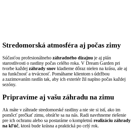
Stredomorská atmosféra aj počas zimy
Súčasťou profesionálneho
záhradného dizajnu
je aj plán
starostlivosti o rastliny počas celého roka. V Dream Garden pri
tvorbe každej
záhrady snov
kladieme dôraz nielen na krásu, ale aj
na funkčnosť a trvácnosť. Pomáhame klientom s údržbou
a zazimovaním rastlín tak, aby ich exteriér žil naplno počas každej
sezóny.
Pripravíme aj vašu záhradu na zimu
Ak máte v záhrade stredomorské rastliny a nie ste si istí, ako im
pomôcť prečkať zimu, obráťte sa na nás. Radi navrhneme riešenie
pre ich ochranu alebo sa postaráme o kompletnú
realizáciu záhrady
na kľúč
, ktorá bude krásna a praktická po celý rok.