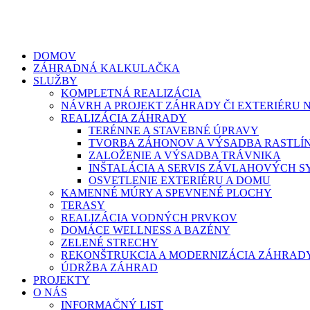
DOMOV
ZÁHRADNÁ KALKULAČKA
SLUŽBY
KOMPLETNÁ REALIZÁCIA
NÁVRH A PROJEKT ZÁHRADY ČI EXTERIÉRU 
REALIZÁCIA ZÁHRADY
TERÉNNE A STAVEBNÉ ÚPRAVY
TVORBA ZÁHONOV A VÝSADBA RASTLÍ
ZALOŽENIE A VÝSADBA TRÁVNIKA
INŠTALÁCIA A SERVIS ZÁVLAHOVÝCH 
OSVETLENIE EXTERIÉRU A DOMU
KAMENNÉ MÚRY A SPEVNENÉ PLOCHY
TERASY
REALIZÁCIA VODNÝCH PRVKOV
DOMÁCE WELLNESS A BAZÉNY
ZELENÉ STRECHY
REKONŠTRUKCIA A MODERNIZÁCIA ZÁHRAD
ÚDRŽBA ZÁHRAD
PROJEKTY
O NÁS
INFORMAČNÝ LIST