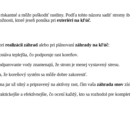
riskantné a môže poškodiť rastliny. Podľa tohto názoru sadiť stromy iba
ožnosti, ktoré jeseň ponúka pri
exteriéri na kľúč
.
pri
realizácii záhrad
alebo pri plánovaní
záhrady na kľúč
:
táva teplejšia, čo podporuje rast koreňov.
 odparovanie vody znamenajú, že strom je menej vystavený stresu.
a, že koreňový systém sa môže dobre zakoreniť.
 na jar už silný a pripravený na aktívny rast, čím vaša
záhrada snov
zís
raktickejšie a efektívnejšie, čo ocení každý, kto sa rozhodol pre kompl