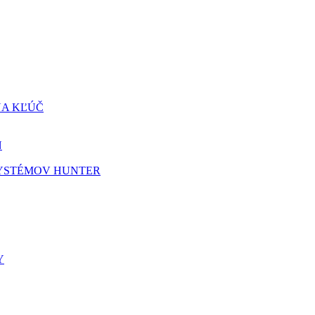
NA KĽÚČ
N
SYSTÉMOV HUNTER
Y