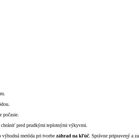
om.
ôdou.
e počasie.
chrániť pred prudkými teplotnými výkyvmi.
to výhodná metóda pri tvorbe
záhrad na kľúč
. Správne pripravený a z