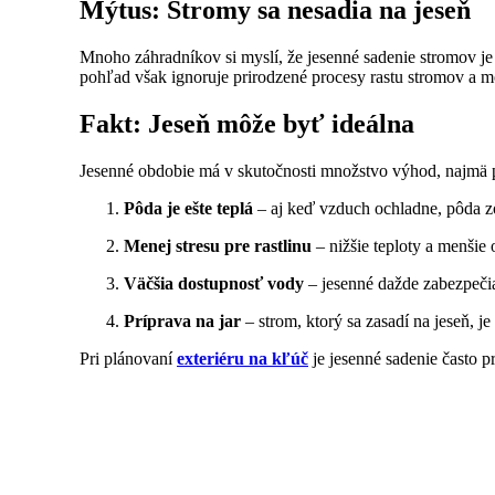
Mýtus: Stromy sa nesadia na jeseň
Mnoho záhradníkov si myslí, že jesenné sadenie stromov je 
pohľad však ignoruje prirodzené procesy rastu stromov a m
Fakt: Jeseň môže byť ideálna
Jesenné obdobie má v skutočnosti množstvo výhod, najmä 
Pôda je ešte teplá
– aj keď vzduch ochladne, pôda zos
Menej stresu pre rastlinu
– nižšie teploty a menšie
Väčšia dostupnosť vody
– jesenné dažde zabezpeči
Príprava na jar
– strom, ktorý sa zasadí na jeseň, je
Pri plánovaní
exteriéru na kľúč
je jesenné sadenie často p