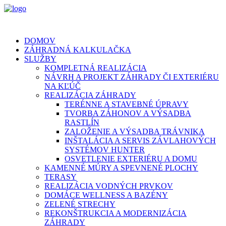
DOMOV
ZÁHRADNÁ KALKULAČKA
SLUŽBY
KOMPLETNÁ REALIZÁCIA
NÁVRH A PROJEKT ZÁHRADY ČI EXTERIÉRU
NA KĽÚČ
REALIZÁCIA ZÁHRADY
TERÉNNE A STAVEBNÉ ÚPRAVY
TVORBA ZÁHONOV A VÝSADBA
RASTLÍN
ZALOŽENIE A VÝSADBA TRÁVNIKA
INŠTALÁCIA A SERVIS ZÁVLAHOVÝCH
SYSTÉMOV HUNTER
OSVETLENIE EXTERIÉRU A DOMU
KAMENNÉ MÚRY A SPEVNENÉ PLOCHY
TERASY
REALIZÁCIA VODNÝCH PRVKOV
DOMÁCE WELLNESS A BAZÉNY
ZELENÉ STRECHY
REKONŠTRUKCIA A MODERNIZÁCIA
ZÁHRADY