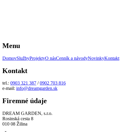
Menu
Domov
Služby
Projekty
O nás
Cenník a návody
Novinky
Kontakt
Kontakt
tel.:
0903 321 387
/
0902 703 816
e-mail:
info@dreamgarden.sk
Firemné údaje
DREAM GARDEN, s.r.o.
Rosinská cesta 8
010 08 Žilina